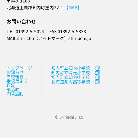
〒049-1103
北海道上磯郡知内町重内22-1
【MAP】
お問い合わせ
TEL.
01392-5-5024
FAX.
01392-5-5833
MAIL.​shirichu（アットマーク）shiriuchi.jp
トップページ
知内町立知内小学校
お知らせ
知内町立涌元小学校
当校概要
知内町立知内中学校
学校だより
北海道知内高等学校
行事
部活動
PTA活動
© Shiriuchi J.H.S