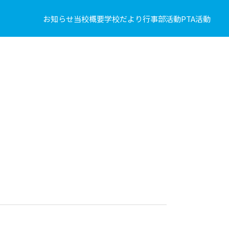
お知らせ
当校概要
学校だより
行事
部活動
PTA活動