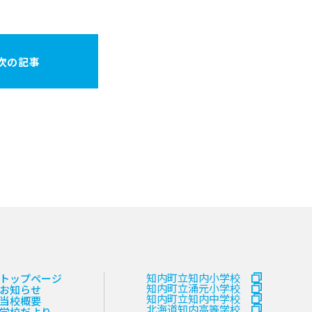
次の記事
知内町立知内小学校
トップページ
知内町立涌元小学校
お知らせ
知内町立知内中学校
当校概要
北海道知内高等学校
学校だより