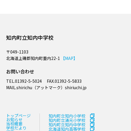
知内町立知内中学校
〒049-1103
北海道上磯郡知内町重内22-1
【MAP】
お問い合わせ
TEL.
01392-5-5024
FAX.
01392-5-5833
MAIL.​shirichu（アットマーク）shiriuchi.jp
トップページ
知内町立知内小学校
お知らせ
知内町立涌元小学校
当校概要
知内町立知内中学校
学校だより
北海道知内高等学校