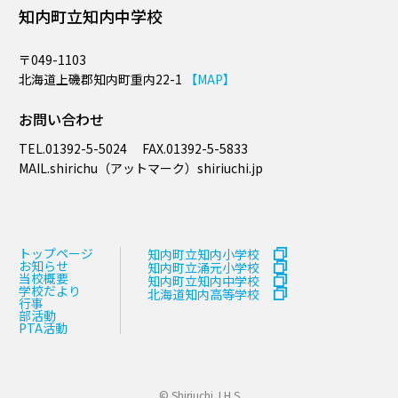
知内町立知内中学校
〒049-1103
北海道上磯郡知内町重内22-1
【MAP】
お問い合わせ
TEL.
01392-5-5024
FAX.
01392-5-5833
MAIL.​shirichu（アットマーク）shiriuchi.jp
トップページ
知内町立知内小学校
お知らせ
知内町立涌元小学校
当校概要
知内町立知内中学校
学校だより
北海道知内高等学校
行事
部活動
PTA活動
© Shiriuchi J.H.S