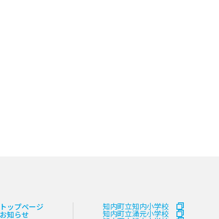
知内町立知内小学校
トップページ
知内町立涌元小学校
お知らせ