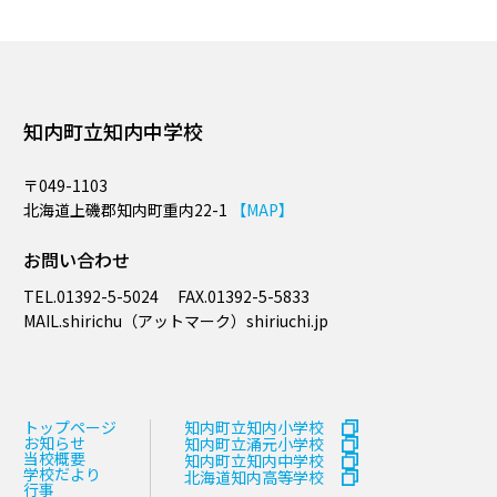
知内町立知内中学校
〒049-1103
北海道上磯郡知内町重内22-1
【MAP】
お問い合わせ
TEL.
01392-5-5024
FAX.
01392-5-5833
MAIL.​shirichu（アットマーク）shiriuchi.jp
トップページ
知内町立知内小学校
お知らせ
知内町立涌元小学校
当校概要
知内町立知内中学校
学校だより
北海道知内高等学校
行事