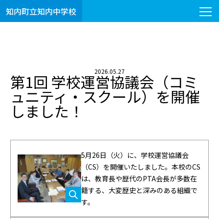
知内町立知内中学校
2026.05.27
第1回 学校運営協議会（コミ
ュニティ・スクール）を開催
しました！
5月26日（火）に、学校運営協議会
（CS）を開催いたしました。本校のCS
は、教育長や歴代のPTA会長が多数在
籍する、大変歴史と深みのある組織で
す。