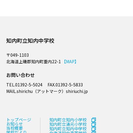
知内町立知内中学校
〒049-1103
北海道上磯郡知内町重内22-1
【MAP】
お問い合わせ
TEL.
01392-5-5024
FAX.
01392-5-5833
MAIL.​shirichu（アットマーク）shiriuchi.jp
トップページ
知内町立知内小学校
お知らせ
知内町立涌元小学校
当校概要
知内町立知内中学校
学校だより